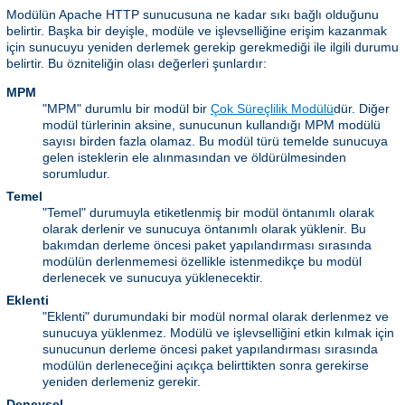
Modülün Apache HTTP sunucusuna ne kadar sıkı bağlı olduğunu
belirtir. Başka bir deyişle, modüle ve işlevselliğine erişim kazanmak
için sunucuyu yeniden derlemek gerekip gerekmediği ile ilgili durumu
belirtir. Bu özniteliğin olası değerleri şunlardır:
MPM
"MPM" durumlu bir modül bir
Çok Süreçlilik Modülü
dür. Diğer
modül türlerinin aksine, sunucunun kullandığı MPM modülü
sayısı birden fazla olamaz. Bu modül türü temelde sunucuya
gelen isteklerin ele alınmasından ve öldürülmesinden
sorumludur.
Temel
"Temel" durumuyla etiketlenmiş bir modül öntanımlı olarak
olarak derlenir ve sunucuya öntanımlı olarak yüklenir. Bu
bakımdan derleme öncesi paket yapılandırması sırasında
modülün derlenmemesi özellikle istenmedikçe bu modül
derlenecek ve sunucuya yüklenecektir.
Eklenti
"Eklenti" durumundaki bir modül normal olarak derlenmez ve
sunucuya yüklenmez. Modülü ve işlevselliğini etkin kılmak için
sunucunun derleme öncesi paket yapılandırması sırasında
modülün derleneceğini açıkça belirttikten sonra gerekirse
yeniden derlemeniz gerekir.
Deneysel