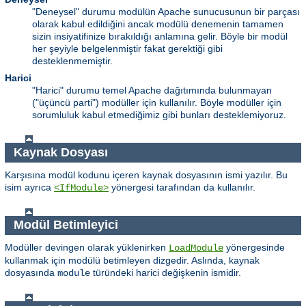
"Deneysel" durumu modülün Apache sunucusunun bir parçası
olarak kabul edildiğini ancak modülü denemenin tamamen
sizin insiyatifinize bırakıldığı anlamına gelir. Böyle bir modül
her şeyiyle belgelenmiştir fakat gerektiği gibi
desteklenmemiştir.
Harici
"Harici" durumu temel Apache dağıtımında bulunmayan
("üçüncü parti") modüller için kullanılır. Böyle modüller için
sorumluluk kabul etmediğimiz gibi bunları desteklemiyoruz.
Kaynak Dosyası
Karşısına modül kodunu içeren kaynak dosyasının ismi yazılır. Bu
isim ayrıca
yönergesi tarafından da kullanılır.
<IfModule>
Modül Betimleyici
Modüller devingen olarak yüklenirken
yönergesinde
LoadModule
kullanmak için modülü betimleyen dizgedir. Aslında, kaynak
dosyasında
türündeki harici değişkenin ismidir.
module