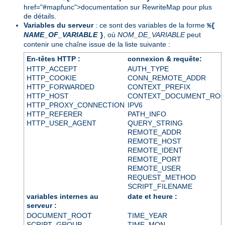
href="#mapfunc">documentation sur RewriteMap
pour plus
de détails.
Variables du serveur
: ce sont des variables de la forme
%{
NAME_OF_VARIABLE
, où
NOM_DE_VARIABLE
peut
}
contenir une chaîne issue de la liste suivante :
En-têtes HTTP :
connexion & requête:
HTTP_ACCEPT
AUTH_TYPE
HTTP_COOKIE
CONN_REMOTE_ADDR
HTTP_FORWARDED
CONTEXT_PREFIX
HTTP_HOST
CONTEXT_DOCUMENT_RO
HTTP_PROXY_CONNECTION
IPV6
HTTP_REFERER
PATH_INFO
HTTP_USER_AGENT
QUERY_STRING
REMOTE_ADDR
REMOTE_HOST
REMOTE_IDENT
REMOTE_PORT
REMOTE_USER
REQUEST_METHOD
SCRIPT_FILENAME
variables internes au
date et heure :
serveur :
DOCUMENT_ROOT
TIME_YEAR
SCRIPT_GROUP
TIME_MON