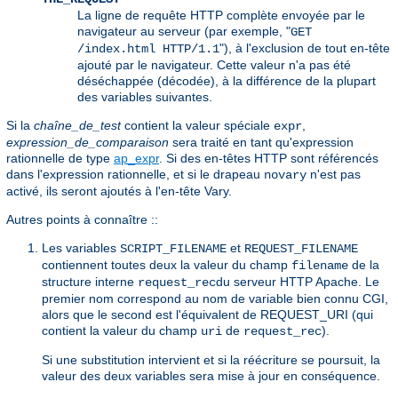
La ligne de requête HTTP complète envoyée par le
navigateur au serveur (par exemple, "
GET
"), à l'exclusion de tout en-tête
/index.html HTTP/1.1
ajouté par le navigateur. Cette valeur n'a pas été
déséchappée (décodée), à la différence de la plupart
des variables suivantes.
Si la
chaîne_de_test
contient la valeur spéciale
,
expr
expression_de_comparaison
sera traité en tant qu'expression
rationnelle de type
ap_expr
. Si des en-têtes HTTP sont référencés
dans l'expression rationnelle, et si le drapeau
n'est pas
novary
activé, ils seront ajoutés à l'en-tête Vary.
Autres points à connaître ::
Les variables
et
SCRIPT_FILENAME
REQUEST_FILENAME
contiennent toutes deux la valeur du champ
de la
filename
structure interne
du serveur HTTP Apache. Le
request_rec
premier nom correspond au nom de variable bien connu CGI,
alors que le second est l'équivalent de REQUEST_URI (qui
contient la valeur du champ
de
).
uri
request_rec
Si une substitution intervient et si la réécriture se poursuit, la
valeur des deux variables sera mise à jour en conséquence.