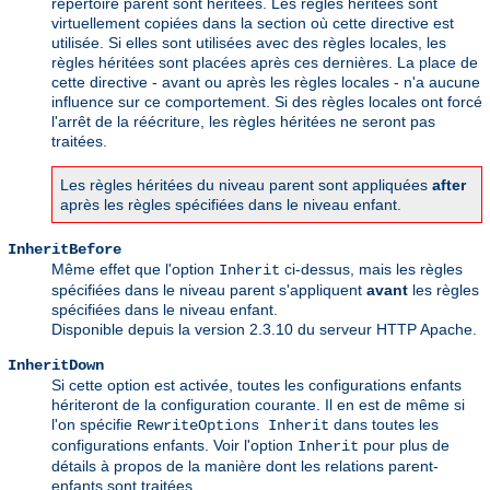
répertoire parent sont héritées. Les règles héritées sont
virtuellement copiées dans la section où cette directive est
utilisée. Si elles sont utilisées avec des règles locales, les
règles héritées sont placées après ces dernières. La place de
cette directive - avant ou après les règles locales - n'a aucune
influence sur ce comportement. Si des règles locales ont forcé
l'arrêt de la réécriture, les règles héritées ne seront pas
traitées.
Les règles héritées du niveau parent sont appliquées
after
après les règles spécifiées dans le niveau enfant.
InheritBefore
Même effet que l'option
ci-dessus, mais les règles
Inherit
spécifiées dans le niveau parent s'appliquent
avant
les règles
spécifiées dans le niveau enfant.
Disponible depuis la version 2.3.10 du serveur HTTP Apache.
InheritDown
Si cette option est activée, toutes les configurations enfants
hériteront de la configuration courante. Il en est de même si
l'on spécifie
dans toutes les
RewriteOptions Inherit
configurations enfants. Voir l'option
pour plus de
Inherit
détails à propos de la manière dont les relations parent-
enfants sont traitées.