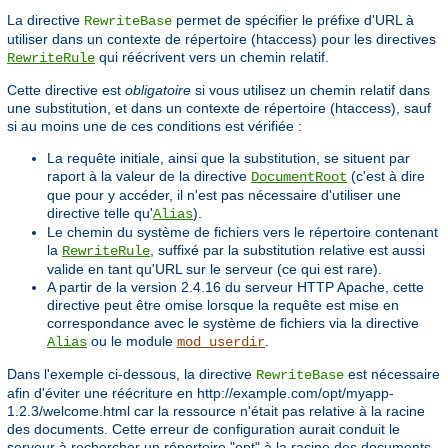
La directive
permet de spécifier le préfixe d'URL à
RewriteBase
utiliser dans un contexte de répertoire (htaccess) pour les directives
qui réécrivent vers un chemin relatif.
RewriteRule
Cette directive est
obligatoire
si vous utilisez un chemin relatif dans
une substitution, et dans un contexte de répertoire (htaccess), sauf
si au moins une de ces conditions est vérifiée :
La requête initiale, ainsi que la substitution, se situent par
raport à la valeur de la directive
(c'est à dire
DocumentRoot
que pour y accéder, il n'est pas nécessaire d'utiliser une
directive telle qu'
).
Alias
Le chemin du système de fichiers vers le répertoire contenant
la
, suffixé par la substitution relative est aussi
RewriteRule
valide en tant qu'URL sur le serveur (ce qui est rare).
A partir de la version 2.4.16 du serveur HTTP Apache, cette
directive peut être omise lorsque la requête est mise en
correspondance avec le système de fichiers via la directive
ou le module
.
Alias
mod_userdir
Dans l'exemple ci-dessous, la directive
est nécessaire
RewriteBase
afin d'éviter une réécriture en http://example.com/opt/myapp-
1.2.3/welcome.html car la ressource n'était pas relative à la racine
des documents. Cette erreur de configuration aurait conduit le
serveur à rechercher un répertoire "opt" à la racine des documents.