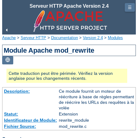
Serveur HTTP Apache Version 2.4
☰
Apache
>
Serveur HTTP
>
Documentation
>
Version 2.4
>
Modules
Module Apache mod_rewrite
Cette traduction peut être périmée. Vérifiez la version
anglaise pour les changements récents.
Description:
Ce module fournit un moteur de
réécriture à base de règles permettant
de réécrire les URLs des requêtes à la
volée
Statut:
Extension
Identificateur de Module:
rewrite_module
Fichier Source:
mod_rewrite.c