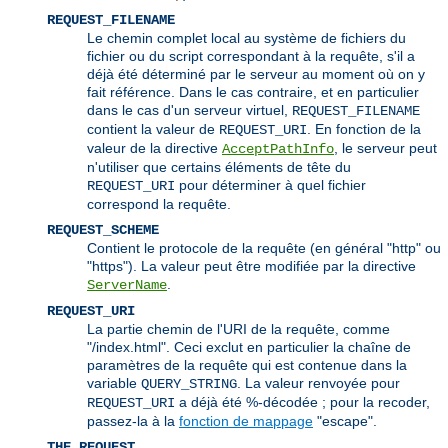
REQUEST_FILENAME
Le chemin complet local au système de fichiers du
fichier ou du script correspondant à la requête, s'il a
déjà été déterminé par le serveur au moment où on y
fait référence. Dans le cas contraire, et en particulier
dans le cas d'un serveur virtuel,
REQUEST_FILENAME
contient la valeur de
. En fonction de la
REQUEST_URI
valeur de la directive
, le serveur peut
AcceptPathInfo
n'utiliser que certains éléments de tête du
pour déterminer à quel fichier
REQUEST_URI
correspond la requête.
REQUEST_SCHEME
Contient le protocole de la requête (en général "http" ou
"https"). La valeur peut être modifiée par la directive
.
ServerName
REQUEST_URI
La partie chemin de l'URI de la requête, comme
"/index.html". Ceci exclut en particulier la chaîne de
paramètres de la requête qui est contenue dans la
variable
. La valeur renvoyée pour
QUERY_STRING
a déjà été %-décodée ; pour la recoder,
REQUEST_URI
passez-la à la
fonction de mappage
"escape".
THE_REQUEST