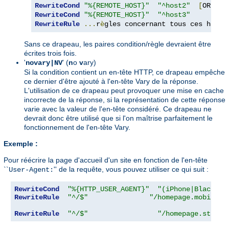
RewriteCond
"%{REMOTE_HOST}"
"^host2"
[
OR
]
RewriteCond
"%{REMOTE_HOST}"
"^host3"
RewriteRule
...
r
è
gles concernant tous ces h
ô
tes
Sans ce drapeau, les paires condition/règle devraient être
écrites trois fois.
'
' (
n
o
v
ary)
novary|NV
Si la condition contient un en-tête HTTP, ce drapeau empêche
ce dernier d'être ajouté à l'en-tête Vary de la réponse.
L'utilisation de ce drapeau peut provoquer une mise en cache
incorrecte de la réponse, si la représentation de cette réponse
varie avec la valeur de l'en-tête considéré. Ce drapeau ne
devrait donc être utilisé que si l'on maîtrise parfaitement le
fonctionnement de l'en-tête Vary.
Exemple :
Pour réécrire la page d'accueil d'un site en fonction de l'en-tête
``
'' de la requête, vous pouvez utiliser ce qui suit :
User-Agent:
RewriteCond
"%{HTTP_USER_AGENT}"
"(iPhone|Blackber
RewriteRule
"^/$"
"/homepage.mobile.h
RewriteRule
"^/$"
"/homepage.std.ht