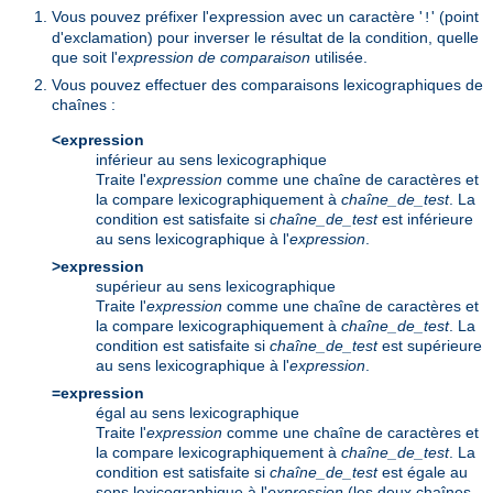
Vous pouvez préfixer l'expression avec un caractère '
' (point
!
d'exclamation) pour inverser le résultat de la condition, quelle
que soit l'
expression de comparaison
utilisée.
Vous pouvez effectuer des comparaisons lexicographiques de
chaînes :
<expression
inférieur au sens lexicographique
Traite l'
expression
comme une chaîne de caractères et
la compare lexicographiquement à
chaîne_de_test
. La
condition est satisfaite si
chaîne_de_test
est inférieure
au sens lexicographique à l'
expression
.
>expression
supérieur au sens lexicographique
Traite l'
expression
comme une chaîne de caractères et
la compare lexicographiquement à
chaîne_de_test
. La
condition est satisfaite si
chaîne_de_test
est supérieure
au sens lexicographique à l'
expression
.
=expression
égal au sens lexicographique
Traite l'
expression
comme une chaîne de caractères et
la compare lexicographiquement à
chaîne_de_test
. La
condition est satisfaite si
chaîne_de_test
est égale au
sens lexicographique à l'
expression
(les deux chaînes