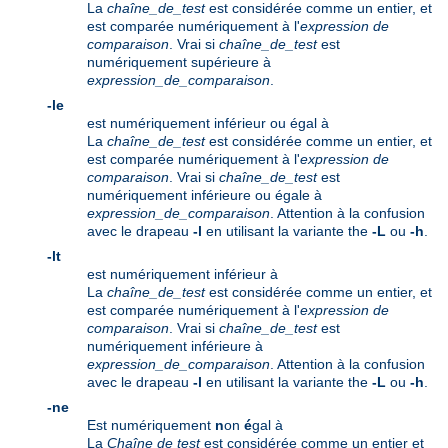
La
chaîne_de_test
est considérée comme un entier, et
est comparée numériquement à l'
expression de
comparaison
. Vrai si
chaîne_de_test
est
numériquement supérieure à
expression_de_comparaison
.
-le
est numériquement inférieur ou égal à
La
chaîne_de_test
est considérée comme un entier, et
est comparée numériquement à l'
expression de
comparaison
. Vrai si
chaîne_de_test
est
numériquement inférieure ou égale à
expression_de_comparaison
. Attention à la confusion
avec le drapeau
-l
en utilisant la variante the
-L
ou
-h
.
-lt
est numériquement inférieur à
La
chaîne_de_test
est considérée comme un entier, et
est comparée numériquement à l'
expression de
comparaison
. Vrai si
chaîne_de_test
est
numériquement inférieure à
expression_de_comparaison
. Attention à la confusion
avec le drapeau
-l
en utilisant la variante the
-L
ou
-h
.
-ne
Est numériquement
n
on
é
gal à
La
Chaîne de test
est considérée comme un entier et