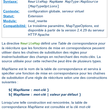
Syntaxe:
RewriteMap
MapName
MapType
:
MapSource
[
MapTypeOptions
]
Contexte:
configuration globale, serveur virtuel
Statut:
Extension
Module:
mod_rewrite
Compatibilité:
Le troisième paramètre, MapTypeOptions, est
disponible à partir de la version 2.4.29 du serveur
HTTP Apache
La directive
définit une
Table de correspondance pour
RewriteMap
la réécriture
que les fonctions de mise en correspondance peuvent
utiliser dans les chaînes de substitution des règles pour
insérer/substituer des champs en recherchant des mots-clés. La
source utilisée pour cette recherche peut être de plusieurs types.
MapName
est le nom de la table de correspondance et servira à
spécifier une fonction de mise en correspondance pour les chaînes
de substitution d'une règle de réécriture selon une des constructions
suivantes :
MapName
mot-clé
${
:
}
MapName
mot-clé
valeur par défaut
${
:
|
}
Lorsqu'une telle construction est rencontrée, la table de
correspondance
MapName
est consultée et la clé
mot-clé