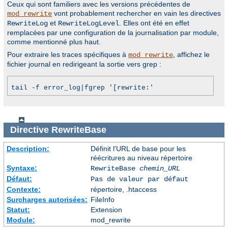
Ceux qui sont familiers avec les versions précédentes de
vont probablement rechercher en vain les directives
mod_rewrite
et
. Elles ont été en effet
RewriteLog
RewriteLogLevel
remplacées par une configuration de la journalisation par module,
comme mentionné plus haut.
Pour extraire les traces spécifiques à
, affichez le
mod_rewrite
fichier journal en redirigeant la sortie vers grep :
tail -f error_log|fgrep '[rewrite:'
Directive
RewriteBase
Description:
Définit l'URL de base pour les
réécritures au niveau répertoire
Syntaxe:
RewriteBase
chemin_URL
Défaut:
Pas de valeur par défaut
Contexte:
répertoire, .htaccess
Surcharges autorisées:
FileInfo
Statut:
Extension
Module:
mod_rewrite