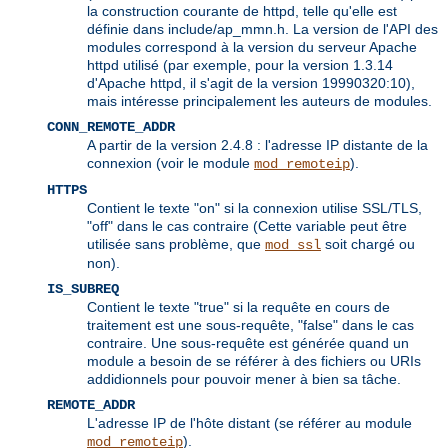
la construction courante de httpd, telle qu'elle est
définie dans include/ap_mmn.h. La version de l'API des
modules correspond à la version du serveur Apache
httpd utilisé (par exemple, pour la version 1.3.14
d'Apache httpd, il s'agit de la version 19990320:10),
mais intéresse principalement les auteurs de modules.
CONN_REMOTE_ADDR
A partir de la version 2.4.8 : l'adresse IP distante de la
connexion (voir le module
).
mod_remoteip
HTTPS
Contient le texte "on" si la connexion utilise SSL/TLS,
"off" dans le cas contraire (Cette variable peut être
utilisée sans problème, que
soit chargé ou
mod_ssl
non).
IS_SUBREQ
Contient le texte "true" si la requête en cours de
traitement est une sous-requête, "false" dans le cas
contraire. Une sous-requête est générée quand un
module a besoin de se référer à des fichiers ou URIs
addidionnels pour pouvoir mener à bien sa tâche.
REMOTE_ADDR
L'adresse IP de l'hôte distant (se référer au module
).
mod_remoteip