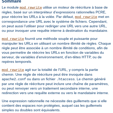
Sommaire
Le module
utilise un moteur de réécriture à base de
mod_rewrite
règles, basé sur un interpréteur d'expressions rationnelles PCRE,
pour réécrire les URLs à la volée. Par défaut,
met en
mod_rewrite
correspondance une URL avec le système de fichiers. Cependant,
on peut aussi l'utiliser pour rediriger une URL vers une autre URL,
ou pour invoquer une requête interne à destination du mandataire.
fournit une méthode souple et puissante pour
mod_rewrite
manipuler les URLs en utilisant un nombre illimité de règles. Chaque
règle peut être associée à un nombre illimité de conditions, afin de
vous permettre de réécrire les URLs en fonction de variables du
serveur, de variables d'environnement, d'en-têtes HTTP, ou de
repères temporels.
agit sur la totalité de l'URL, y compris la partie
mod_rewrite
chemin. Une règle de réécriture peut être invoquée dans
ou dans un fichier
. Le chemin généré
apache2.conf
.htaccess
par une règle de réécriture peut inclure une chaîne de paramètres,
ou peut renvoyer vers un traitement secondaire interne, une
redirection vers une requête externe ou vers le mandataire interne.
Une expression rationnelle ne nécessite des guillemets que si elle
contient des espaces non protégées, auquel cas les guillemets
simples ou doubles sont équivalents.