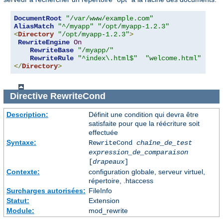
DocumentRoot
"/var/www/example.com"
AliasMatch
"^/myapp"
"/opt/myapp-1.2.3"
<
Directory
"/opt/myapp-1.2.3"
>
RewriteEngine
On
RewriteBase
"/myapp/"
RewriteRule
"^index\.html$"
"welcome.html"
</
Directory
>
Directive
RewriteCond
Description:
Définit une condition qui devra être
satisfaite pour que la réécriture soit
effectuée
Syntaxe:
RewriteCond
chaîne_de_test
expression_de_comparaison
[
drapeaux
]
Contexte:
configuration globale, serveur virtuel,
répertoire, .htaccess
Surcharges autorisées:
FileInfo
Statut:
Extension
Module:
mod_rewrite