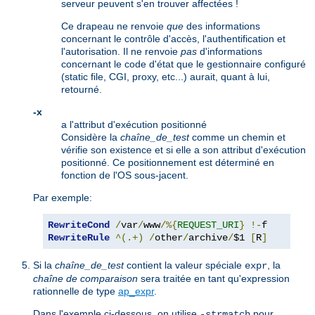
serveur peuvent s'en trouver affectées !
Ce drapeau ne renvoie
que
des informations
concernant le contrôle d'accès, l'authentification et
l'autorisation. Il ne renvoie
pas
d'informations
concernant le code d'état que le gestionnaire configuré
(static file, CGI, proxy, etc...) aurait, quant à lui,
retourné.
-x
a l'attribut d'exécution positionné
Considère la
chaîne_de_test
comme un chemin et
vérifie son existence et si elle a son attribut d'exécution
positionné. Ce positionnement est déterminé en
fonction de l'OS sous-jacent.
Par exemple:
RewriteCond
/
var
/
www
/%{
REQUEST_URI
}
!-
RewriteRule
^(.+)
/
other
/
archive
/
$1 
[
R
]
Si la
chaîne_de_test
contient la valeur spéciale
, la
expr
chaîne de comparaison
sera traitée en tant qu'expression
rationnelle de type
ap_expr
.
Dans l'exemple ci-dessous, on utilise
pour
-strmatch