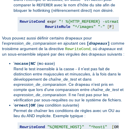
comparer le
avec le nom d'hôte du site afin de
REFERER
bloquer le hotlinking (référencement direct) non désiré.
RewriteCond
 expr 
"! %{HTTP_REFERER} -strmatch '
RewriteRule
"^/images"
"-"
[
F
]
Vous pouvez aussi définir certains drapeaux pour
l'
expression_de_comparaison
en ajoutant ces
drapeaux
comme
[
]
troisième argument de la directive
, où
drapeaux
est
RewriteCond
un sous-ensemble séparé par des virgules des drapeaux suivants :
'
' (
n
o
c
ase)
nocase|NC
Rend le test insensible à la casse - il n'est pas fait de
distinction entre majuscules et minuscules, à la fois dans le
développement de
chaîne_de_test
et dans
expression_de_comparaison
. Ce drapeau n'est pris en
compte que lors d'une comparaison entre
chaîne_de_test
et
expression_de_comparaison
. Il ne l'est pas pour les
vérification par sous-requêtes ou sur le système de fichiers.
'
' (
ou
condition suivante)
ornext|OR
Permet de chaîner les conditions de règles avec un OU au
lieu du AND implicite. Exemple typique :
RewriteCond
"%{REMOTE_HOST}"
"^host1"
[
OR
]