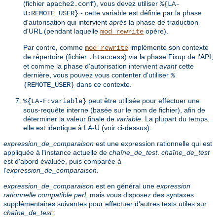
(fichier
), vous devez utiliser
apache2.conf
%{LA-
- cette variable est définie par la phase
U:REMOTE_USER}
d'autorisation qui intervient
après
la phase de traduction
d'URL (pendant laquelle
opère).
mod_rewrite
Par contre, comme
implémente son contexte
mod_rewrite
de répertoire (fichier
) via la phase Fixup de l'API,
.htaccess
et comme la phase d'autorisation intervient
avant
cette
dernière, vous pouvez vous contenter d'utiliser
%
dans ce contexte.
{REMOTE_USER}
peut être utilisée pour effectuer une
%{LA-F:variable}
sous-requête interne (basée sur le nom de fichier), afin de
déterminer la valeur finale de
variable
. La plupart du temps,
elle est identique à LA-U (voir ci-dessus).
expression_de_comparaison
est une expression rationnelle qui est
appliquée à l'instance actuelle de
chaîne_de_test
.
chaîne_de_test
est d'abord évaluée, puis comparée à
l'
expression_de_comparaison
.
expression_de_comparaison
est en général une
expression
rationnelle compatible perl
, mais vous disposez des syntaxes
supplémentaires suivantes pour effectuer d'autres tests utiles sur
chaîne_de_test
: