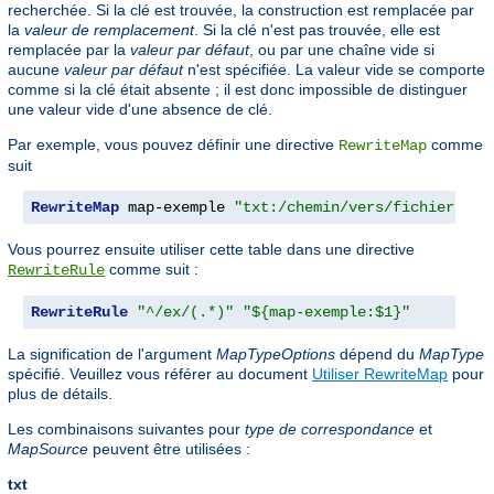
recherchée. Si la clé est trouvée, la construction est remplacée par
la
valeur de remplacement
. Si la clé n'est pas trouvée, elle est
remplacée par la
valeur par défaut
, ou par une chaîne vide si
aucune
valeur par défaut
n'est spécifiée. La valeur vide se comporte
comme si la clé était absente ; il est donc impossible de distinguer
une valeur vide d'une absence de clé.
Par exemple, vous pouvez définir une directive
comme
RewriteMap
suit
RewriteMap
 map-exemple 
"txt:/chemin/vers/fichier/map
Vous pourrez ensuite utiliser cette table dans une directive
comme suit :
RewriteRule
RewriteRule
"^/ex/(.*)"
"${map-exemple:$1}"
La signification de l'argument
MapTypeOptions
dépend du
MapType
spécifié. Veuillez vous référer au document
Utiliser RewriteMap
pour
plus de détails.
Les combinaisons suivantes pour
type de correspondance
et
MapSource
peuvent être utilisées :
txt