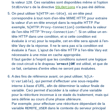
la valeur
. Ces variables sont disponibles même si l'option
128
de la directive
n'a pas été définie.
StdEnvVars
SSLOptions
On peut utiliser
, où
en-tête
peut
%{HTTP:en-tête}
correspondre à tout nom d'en-tête MIME HTTP, pour extraire
la valeur d'un en-tête envoyé dans la requête HTTP. Par
exemple,
contiendra la valeur
%{HTTP:Proxy-Connection}
de l'en-tête HTTP "
". Si on utilise un en-
Proxy-Connection:
tête HTTP dans une condition, et si cette condition est
évaluée à
pour la requête, cet en-tête sera ajouté à l'en-
vrai
tête Vary de la réponse. Il ne le sera pas si la condition est
évaluée à
. L'ajout de l'en-tête HTTP à l'en-tête Vary est
faux
nécessaire à une mise en cache appropriée.
Il faut garder à l'esprit que les conditions suivent une logique
de cout-circuit si le drapeau '
' est utilisé, et que de
ornext|OR
ce fait, certaines d'entre elles ne seront pas évaluées.
A des fins de référence avant, on peut utiliser,
%{LA-
, qui permet d'effectuer une sous-requête
U:variable}
interne à base d'URL, afin de déterminer la valeur finale de
variable
. Ceci permet d'accéder à la valeur d'une variable
pour la réécriture inconnue à ce stade du traitement, mais qui
sera définie au cours d'une phase ultérieure.
Par exemple, pour effectuer une réécriture dépendant de la
variable
dans le contexte du serveur principal
REMOTE_USER