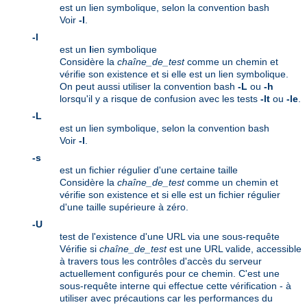
est un lien symbolique, selon la convention bash
Voir
-l
.
-l
est un
l
ien symbolique
Considère la
chaîne_de_test
comme un chemin et
vérifie son existence et si elle est un lien symbolique.
On peut aussi utiliser la convention bash
-L
ou
-h
lorsqu'il y a risque de confusion avec les tests
-lt
ou
-le
.
-L
est un lien symbolique, selon la convention bash
Voir
-l
.
-s
est un fichier régulier d'une certaine taille
Considère la
chaîne_de_test
comme un chemin et
vérifie son existence et si elle est un fichier régulier
d'une taille supérieure à zéro.
-U
test de l'existence d'une URL via une sous-requête
Vérifie si
chaîne_de_test
est une URL valide, accessible
à travers tous les contrôles d'accès du serveur
actuellement configurés pour ce chemin. C'est une
sous-requête interne qui effectue cette vérification - à
utiliser avec précautions car les performances du