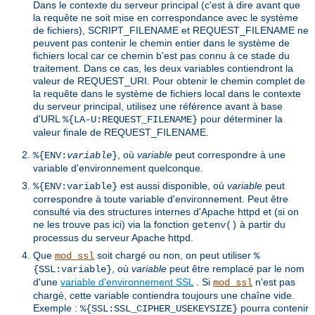
Dans le contexte du serveur principal (c'est à dire avant que
la requête ne soit mise en correspondance avec le système
de fichiers), SCRIPT_FILENAME et REQUEST_FILENAME ne
peuvent pas contenir le chemin entier dans le système de
fichiers local car ce chemin b'est pas connu à ce stade du
traitement. Dans ce cas, les deux variables contiendront la
valeur de REQUEST_URI. Pour obtenir le chemin complet de
la requête dans le système de fichiers local dans le contexte
du serveur principal, utilisez une référence avant à base
d'URL
pour déterminer la
%{LA-U:REQUEST_FILENAME}
valeur finale de REQUEST_FILENAME.
, où
variable
peut correspondre à une
%{ENV:
variable
}
variable d'environnement quelconque.
est aussi disponible, où
variable
peut
%{ENV:variable}
correspondre à toute variable d'environnement. Peut être
consulté via des structures internes d'Apache httpd et (si on
ne les trouve pas ici) via la fonction
à partir du
getenv()
processus du serveur Apache httpd.
Que
soit chargé ou non, on peut utiliser
mod_ssl
%
, où
variable
peut être remplacé par le nom
{SSL:variable}
d'une
variable d'environnement SSL
. Si
n'est pas
mod_ssl
chargé, cette variable contiendra toujours une chaîne vide.
Exemple :
pourra contenir
%{SSL:SSL_CIPHER_USEKEYSIZE}