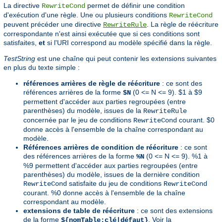
La directive
permet de définir une condition
RewriteCond
d'exécution d'une règle. Une ou plusieurs conditions
RewriteCond
peuvent précéder une directive
. La règle de réécriture
RewriteRule
correspondante n'est ainsi exécutée que si ces conditions sont
satisfaites,
et
si l'URI correspond au modèle spécifié dans la règle.
TestString
est une chaîne qui peut contenir les extensions suivantes
en plus du texte simple :
références arrières de règle de réécriture
: ce sont des
références arrières de la forme
(0 <= N <= 9). $1 à $9
$N
permettent d'accéder aux parties regroupées (entre
parenthèses) du modèle, issues de la
RewriteRule
concernée par le jeu de conditions
courant. $0
RewriteCond
donne accès à l'ensemble de la chaîne correspondant au
modèle.
Références arrières de condition de réécriture
: ce sont
des références arrières de la forme
(0 <= N <= 9). %1 à
%N
%9 permettent d'accéder aux parties regroupées (entre
parenthèses) du modèle, issues de la dernière condition
satisfaite du jeu de conditions
RewriteCond
RewriteCond
courant. %0 donne accès à l'ensemble de la chaîne
correspondant au modèle.
extensions de table de réécriture
: ce sont des extensions
de la forme
. Voir la
${nomTable:clé|défaut}